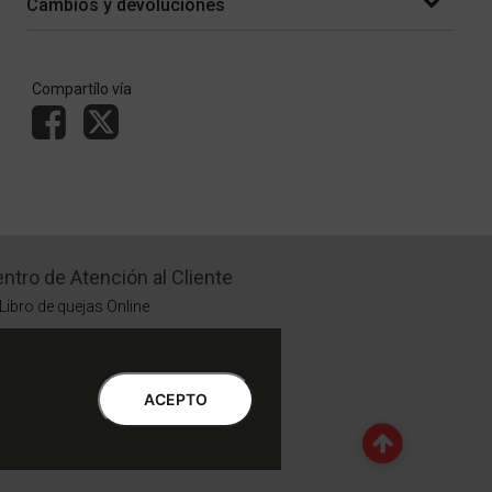
Cambios y devoluciones
Compartílo vía
ntro de Atención al Cliente
Libro de quejas Online
WhatsApp | Lu a Vi 9 a 20 | Sa 9 a 17
0810-888-3398 | Lu a Vi 9 a 18 | Sa 9 a 17
ACEPTO
Botón de Arrepentimiento