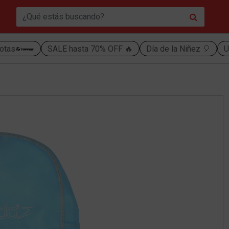
otas
SALE hasta 70% OFF 🔥
Día de la Niñez 🎈
U