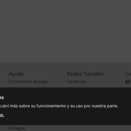
Ayuda
Redes Sociales
Ce
Condiciones de pago
Facebook
Preguntas Frecuentes
Instagram
es
¿Cómo comprar?
cubrí más sobre su funcionamiento y su uso por nuestra parte.
¿Cómo medir tu talle?
n.
Sucursales
Entregas