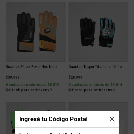
Guantes Fútbol Poker Neo Niño
Guantes Topper Titanium III Niño
$39.999
$29.999
6 cuotas con interés de $8.819
6 cuotas con interés de $6.614
Stock para retiro/envío
Stock para retiro/envío
Ingresá tu Código Postal