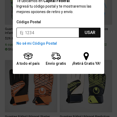
Te ubicamos en
Capital Federal
.
Ingresá tu código postal y te mostraremos las
mejores opciones de retiro y envío.
Código Postal
Guantes Fútbol Goalty Raptor 8
Guantes Fútbol Dribbling Estadios
USAR
Infantil
24 Racing Infantil
$29.899
$12.799
No sé mi Código Postal
6 cuotas con interés de $6.592
6 cuotas con interés de $2.822
Stock para retiro/envío
Stock para retiro/envío
A todo el país
Envío gratis
¡Retirá Gratis YA!
Guantes Fútbol Uhlsport Starter
Guantes Fútbol Uhlsport Prediction