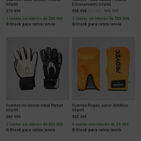
Infantil
Entrenamiento Infantil
Price reduced from
to
$79.999
$55.999
$79.999
30% OFF
2 cuotas sin interés de $40.000
2 cuotas sin interés de $28.000
Stock para retiro/envío
Stock para retiro/envío
Guantes Ho Soccer Initial Persuit
Guantes Proyec Junior Sintético
Infantil
Infantil
$49.999
$42.599
2 cuotas sin interés de $25.000
6 cuotas con interés de $9.392
Stock para retiro/envío
Stock para retiro/envío