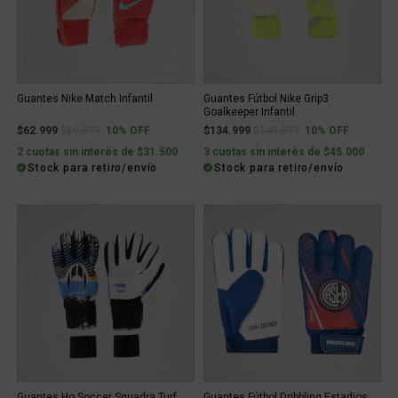
Guantes Nike Match Infantil
Guantes Fútbol Nike Grip3
Goalkeeper Infantil
Price reduced from
to
Price reduced from
to
$62.999
$69.999
10% OFF
$134.999
$149.999
10% OFF
2 cuotas sin interés de $31.500
3 cuotas sin interés de $45.000
Stock para retiro/envío
Stock para retiro/envío
Guantes Ho Soccer Squadra Turf
Guantes Fútbol Dribbling Estadios