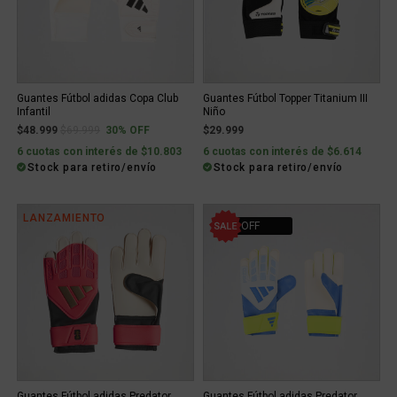
Guantes Fútbol adidas Copa Club
Guantes Fútbol Topper Titanium III
Infantil
Niño
Price reduced from
to
$48.999
$69.999
30% OFF
$29.999
6 cuotas con interés de $10.803
6 cuotas con interés de $6.614
Stock para retiro/envío
Stock para retiro/envío
LANZAMIENTO
30% OFF
Guantes Fútbol adidas Predator
Guantes Fútbol adidas Predator