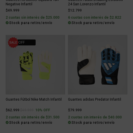
Negative Infantil
24 San Lorenzo Infantil
$49.999
$12.799
2 cuotas sin interés de $25.000
6 cuotas con interés de $2.822
Stock para retiro/envío
Stock para retiro/envío
10% OFF
Guantes Fútbol Nike Match Infantil
Guantes adidas Predator Infantil
Price reduced from
to
$62.999
$69.999
10% OFF
$79.999
2 cuotas sin interés de $31.500
2 cuotas sin interés de $40.000
Stock para retiro/envío
Stock para retiro/envío