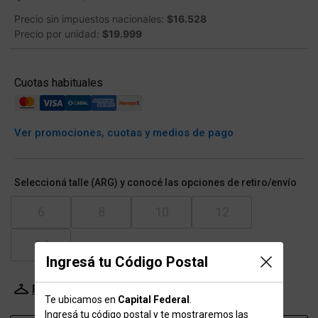
Precio sin impuestos nacionales:
$16.528
Precio por unidad:
$19.999
Cuotas habituales
Ver promociones, cuotas y medios de pago
Seleccioná talle (ARG) y conocé las opciones de retiro/envío
6
8
10
12
14
Ingresá tu Código Postal
Probador Virtual
Tabla de talles
Te ubicamos en
Capital Federal
.
Ingresá tu código postal y te mostraremos las