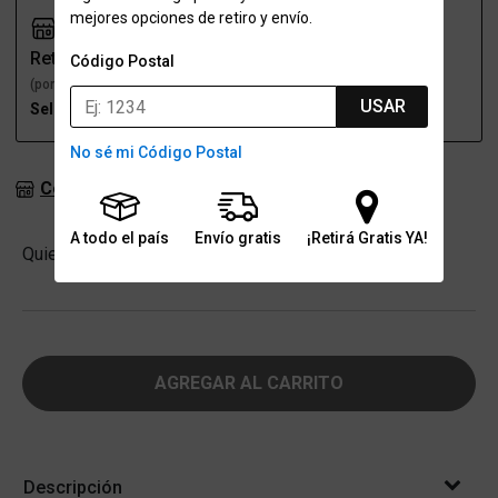
mejores opciones de retiro y envío.
Retiro
Envío
Código Postal
(por una sucursal)
(a domicilio)
USAR
Seleccioná talle
Seleccioná talle
No sé mi Código Postal
Consultar stock en sucursales
A todo el país
Envío gratis
¡Retirá Gratis YA!
Cantidad
Quiero
-
+
AGREGAR AL CARRITO
Descripción