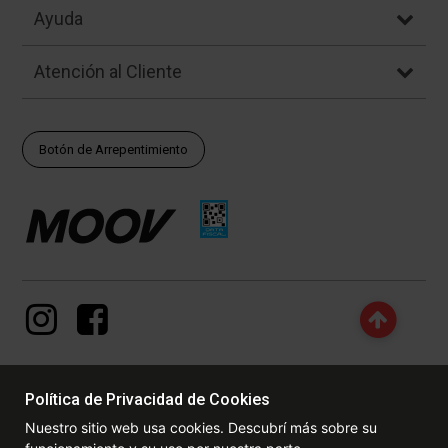
Ayuda
Atención al Cliente
Botón de Arrepentimiento
Política de Privacidad de Cookies
© Copyright - 2017 - 2026 www.dexter.com.ar, TODOS LOS
Nuestro sitio web usa cookies. Descubrí más sobre su
DERECHOS RESERVADOS. Las fotos contenidas en este site, el