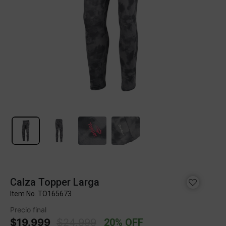
Calza Topper Larga
Item No.
TO165673
Precio final
Price reduced from
to
$19.999
$24.999
20% OFF