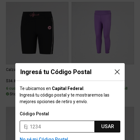
Calza Atomik Amira Niña
Calza Nike Sport Shine Niña
Ingresá tu Código Postal
$34.899
$37.499
Te ubicamos en
Capital Federal
.
6 cuotas con interés de $7.695
6 cuotas con interés de $8.268
Stock para envío
Stock para envío
Ingresá tu código postal y te mostraremos las
mejores opciones de retiro y envío.
Código Postal
USAR
No sé mi Código Postal