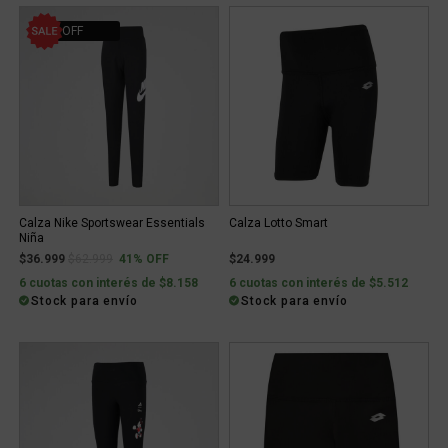
41% OFF
Calza Nike Sportswear Essentials
Calza Lotto Smart
Niña
Price reduced from
to
$36.999
$62.999
41% OFF
$24.999
6 cuotas con interés de $8.158
6 cuotas con interés de $5.512
Stock para envío
Stock para envío