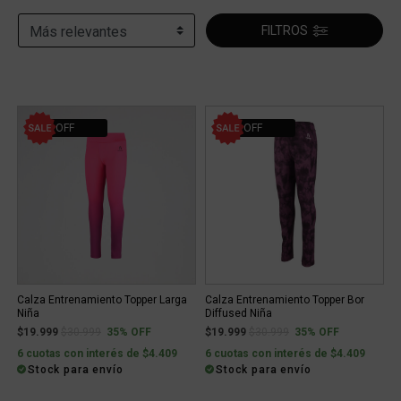
FILTROS
35% OFF
35% OFF
Calza Entrenamiento Topper Larga
Calza Entrenamiento Topper Bor
Niña
Diffused Niña
Price reduced from
to
Price reduced from
to
$19.999
$30.999
35% OFF
$19.999
$30.999
35% OFF
6 cuotas con interés de $4.409
6 cuotas con interés de $4.409
Stock para envío
Stock para envío