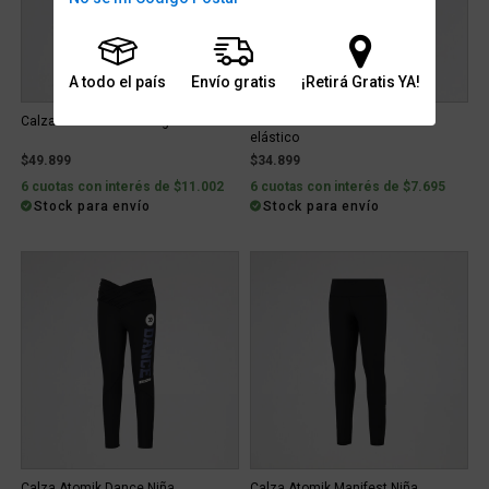
A todo el país
Envío gratis
¡Retirá Gratis YA!
Calza Atomik Dance Logo Niña
Calza Atomik Amira Niña con
elástico
$49.899
$34.899
6 cuotas con interés de $11.002
6 cuotas con interés de $7.695
Stock para envío
Stock para envío
Calza Atomik Dance Niña
Calza Atomik Manifest Niña