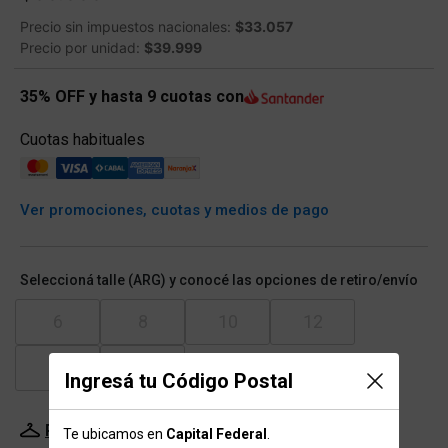
Precio sin impuestos nacionales:
$33.057
Precio por unidad:
$39.999
35% OFF y hasta 9 cuotas con
Cuotas habituales
Ver promociones, cuotas y medios de pago
Seleccioná talle (ARG) y conocé las opciones de retiro/envío
6
8
10
12
14
16
Ingresá tu Código Postal
Probador Virtual
Tabla de talles
Te ubicamos en
Capital Federal
.