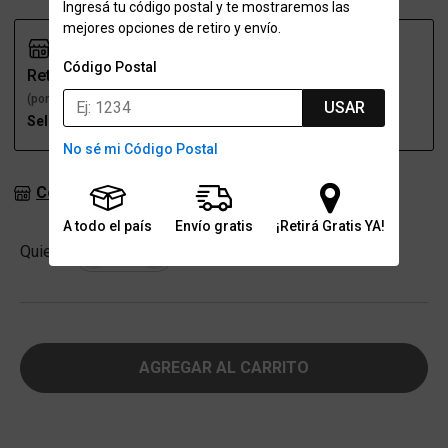
Ingresá tu código postal y te mostraremos las
mejores opciones de retiro y envío.
Código Postal
Retiro
Envío
(por una sucursal)
(a domicilio)
USAR
Seleccioná talle
Seleccioná talle
No sé mi Código Postal
Consultar stock en sucursales
A todo el país
Envío gratis
¡Retirá Gratis YA!
Cantidad
Quiero
-
+
AGREGAR AL CARRITO