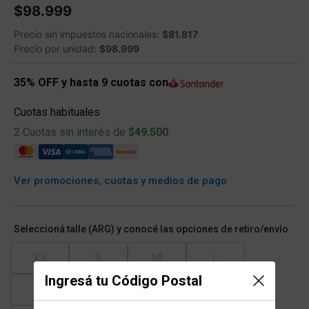
$98.999
Precio sin impuestos nacionales:
$81.817
Precio por unidad:
$98.999
35% OFF y hasta 9 cuotas con
Cuotas habituales
2 Cuotas sin interés de
$49.500
Ver promociones, cuotas y medios de pago
Seleccioná talle (ARG) y conocé las opciones de retiro/envío
XS
S
M
L
Ingresá tu Código Postal
XL
XXL