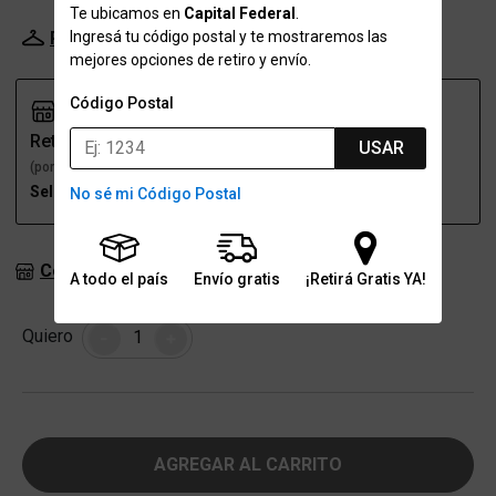
Te ubicamos en
Capital Federal
.
Ingresá tu código postal y te mostraremos las
Probador Virtual
Tabla de talles
mejores opciones de retiro y envío.
Código Postal
Retiro
Envío
USAR
(por una sucursal)
(a domicilio)
Seleccioná talle
Seleccioná talle
No sé mi Código Postal
Consultar stock en sucursales
A todo el país
Envío gratis
¡Retirá Gratis YA!
Cantidad
Quiero
-
+
AGREGAR AL CARRITO