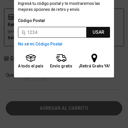
Ingresá tu código postal y te mostraremos las
mejores opciones de retiro y envío.
Código Postal
Retiro
Envío
(por una sucursal)
(a domicilio)
USAR
Seleccioná talle
Seleccioná talle
No sé mi Código Postal
Consultar stock en sucursales
A todo el país
Envío gratis
¡Retirá Gratis YA!
Cantidad
Quiero
-
+
AGREGAR AL CARRITO