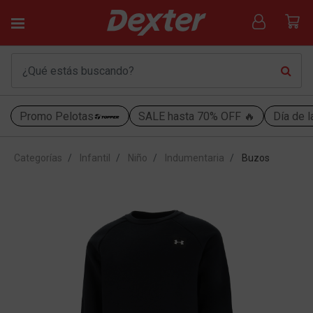
Promo Pelotas
SALE hasta 70% OFF 🔥
Día de l
Categorías
Infantil
Niño
Indumentaria
Buzos