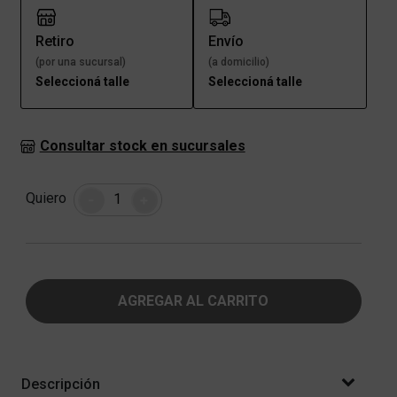
Retiro
Envío
(por una sucursal)
(a domicilio)
Seleccioná talle
Seleccioná talle
Consultar stock en sucursales
Cantidad
Quiero
-
+
AGREGAR AL CARRITO
Descripción