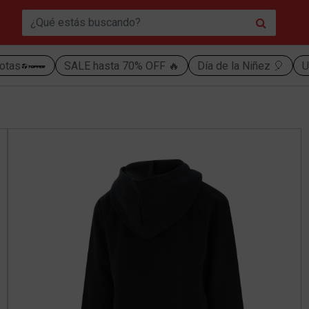
otas
SALE hasta 70% OFF 🔥
Día de la Niñez 🎈
U