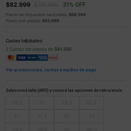
Price reduced from
to
$82.999
$119.999
31% OFF
Precio sin impuestos nacionales:
$68.594
Precio por unidad:
$82.999
Cuotas habituales
2 Cuotas sin interés de
$41.500
Ver promociones, cuotas y medios de pago
Seleccioná talle (ARG) y conocé las opciones de retiro/envío
28.5
29
29.5
30.5
31
31.5
32
34
34.5
35.5
36
36.5