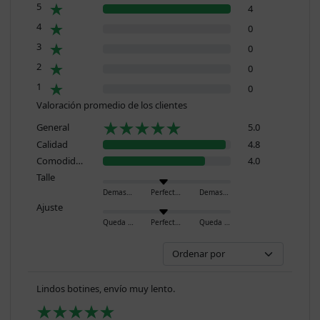
5
4
4
0
3
0
2
0
1
0
Valoración promedio de los clientes
General
5.0
Calidad
4.8
Comodidad
4.0
Talle
Demasiado pequeño
Perfecto
Demasiado grande
Ajuste
Queda ajustado
Perfecto
Queda holgado
Lindos botines, envío muy lento.