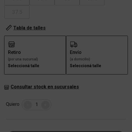
37.5
Tabla de talles
Retiro
Envío
(por una sucursal)
(a domicilio)
Seleccioná talle
Seleccioná talle
Consultar stock en sucursales
Cantidad
Quiero
-
+