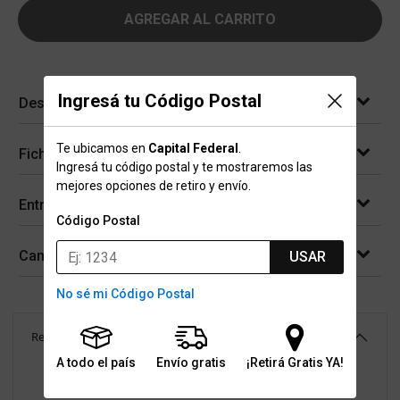
AGREGAR AL CARRITO
Ingresá tu Código Postal
Descripción
Te ubicamos en
Capital Federal
.
Ficha técnica
Ingresá tu código postal y te mostraremos las
mejores opciones de retiro y envío.
Entregas
Código Postal
Cambios y devoluciones
USAR
No sé mi Código Postal
Reseñas
(
4
)
5.0
A todo el país
Envío gratis
¡Retirá Gratis YA!
Resumen de valoraciones