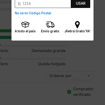
0
USAR
0
No sé mi Código Postal
4.8
4.6
A todo el país
Envío gratis
¡Retirá Gratis YA!
4.6
fecto
Demasiado grande
fecto
Queda holgado
Comprador
verificado