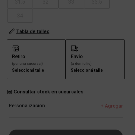
31.5
32
33
33.5
34
Tabla de talles
Retiro
Envío
(por una sucursal)
(a domicilio)
Seleccioná talle
Seleccioná talle
Consultar stock en sucursales
Personalización
+ Agregar