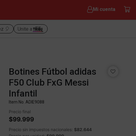
Mi cuenta
ez 🎈
Unite a
Botines Fútbol adidas
F50 Club FxG Messi
Infantil
Item No.
ADIE9088
Precio final
$99.999
Precio sin impuestos nacionales:
$82.644
Precio por unidad:
$99.999