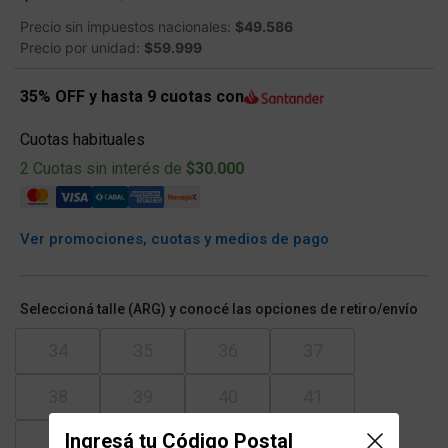
Precio sin impuestos nacionales:
$49.586
Precio por unidad:
$59.999
35% OFF y hasta 9 cuotas con
Cuotas habituales
2 Cuotas sin interés de
$30.000
Ver promociones, cuotas y medios de pago
Seleccioná talle (ARG) y conocé las opciones de retiro/envío
34
35
36
37
38
39
40
41
Ingresá tu Código Postal
42
43
44
45