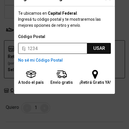
46
Te ubicamos en
Capital Federal
.
Ingresá tu código postal y te mostraremos las
mejores opciones de retiro y envío.
Probador Virtual
Tabla de talles
Código Postal
USAR
Retiro
Envío
No sé mi Código Postal
(por una sucursal)
(a domicilio)
Seleccioná talle
Seleccioná talle
A todo el país
Envío gratis
¡Retirá Gratis YA!
Consultar stock en sucursales
Cantidad
Quiero
-
+