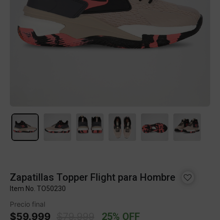
Zapatillas Topper Flight para Hombre
Item No.
TO50230
Precio final
Price reduced from
to
$59.999
$79.999
25% OFF