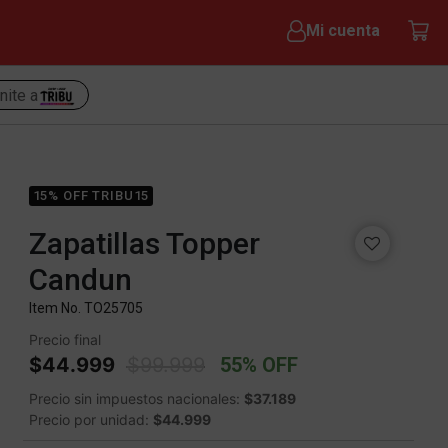
Mi cuenta
nite a
15% OFF TRIBU15
Zapatillas Topper
Candun
Item No.
TO25705
Precio final
Price reduced from
to
$44.999
$99.999
55% OFF
Precio sin impuestos nacionales:
$37.189
Precio por unidad:
$44.999