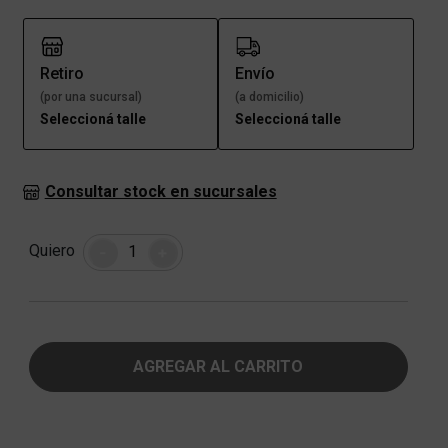
Retiro
Envío
(por una sucursal)
(a domicilio)
Seleccioná talle
Seleccioná talle
Consultar stock en sucursales
Cantidad
Quiero
-
+
AGREGAR AL CARRITO