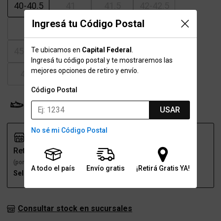
40-40.5
41
41.5
42-42.5
Ingresá tu Código Postal
43
43.5
44
44.5
Te ubicamos en
Capital Federal
.
45-45.5
46
46.5
47.5
Ingresá tu código postal y te mostraremos las
mejores opciones de retiro y envío.
48.5
Código Postal
Probador Virtual
Tabla de talles
USAR
No sé mi Código Postal
Retiro
Envío
(por una sucursal)
(a domicilio)
A todo el país
Envío gratis
¡Retirá Gratis YA!
Seleccioná talle
Seleccioná talle
Consultar stock en sucursales