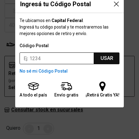
Ingresá tu Código Postal
37.5
38-38.5
39
39.5
Te ubicamos en
Capital Federal
.
40-40.5
41
42-42.5
43
Ingresá tu código postal y te mostraremos las
mejores opciones de retiro y envío.
Probador Virtual
Tabla de talles
Código Postal
USAR
No sé mi Código Postal
Retiro
Envío
(por una sucursal)
(a domicilio)
Seleccioná talle
Seleccioná talle
A todo el país
Envío gratis
¡Retirá Gratis YA!
Consultar stock en sucursales
Cantidad
Quiero
-
+