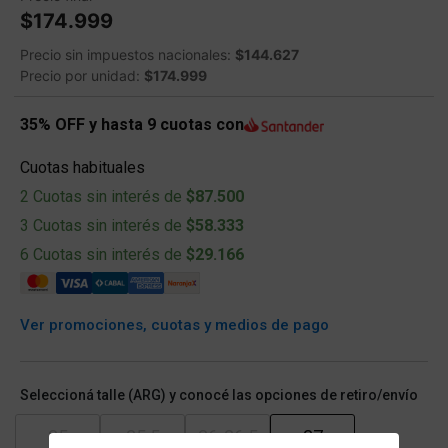
$174.999
Precio sin impuestos nacionales:
$144.627
Precio por unidad:
$174.999
35% OFF y hasta 9 cuotas con
Cuotas habituales
2 Cuotas sin interés de
$87.500
3 Cuotas sin interés de
$58.333
6 Cuotas sin interés de
$29.166
Ver promociones, cuotas y medios de pago
Seleccioná talle (ARG) y conocé las opciones de retiro/envío
35
35.5
36-36.5
37