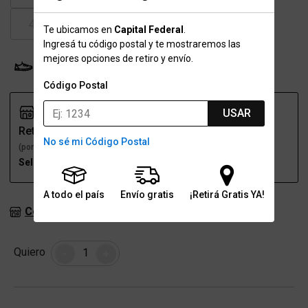
47.5
Te ubicamos en
Capital Federal
.
Ingresá tu código postal y te mostraremos las
mejores opciones de retiro y envío.
Probador Virtual
Tabla de talles
Código Postal
USAR
Retiro
Envío
No sé mi Código Postal
(por una sucursal)
(a domicilio)
Seleccioná talle
Seleccioná talle
A todo el país
Envío gratis
¡Retirá Gratis YA!
Consultar stock en sucursales
Cantidad
Quiero
-
+