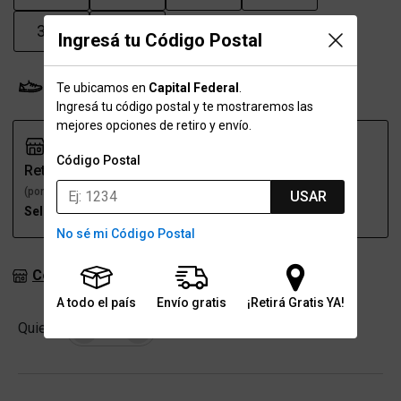
37.5
38
Ingresá tu Código Postal
Probador Virtual
Tabla de talles
Te ubicamos en
Capital Federal
.
Ingresá tu código postal y te mostraremos las
mejores opciones de retiro y envío.
Código Postal
Retiro
Envío
(por una sucursal)
(a domicilio)
USAR
Seleccioná talle
Seleccioná talle
No sé mi Código Postal
Consultar stock en sucursales
A todo el país
Envío gratis
¡Retirá Gratis YA!
Cantidad
Quiero
-
+