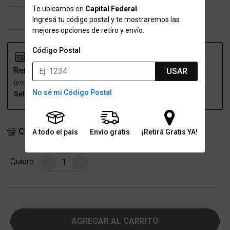
Te ubicamos en
Capital Federal
.
43
43.5
44
45
Ingresá tu código postal y te mostraremos las
mejores opciones de retiro y envío.
Código Postal
Retiro
Envío
USAR
(por una sucursal)
(a domicilio)
No sé mi Código Postal
Seleccioná talle
Seleccioná talle
Consultar stock en sucursales
A todo el país
Envío gratis
¡Retirá Gratis YA!
Cantidad
Quiero
-
+
AGREGAR AL CARRITO