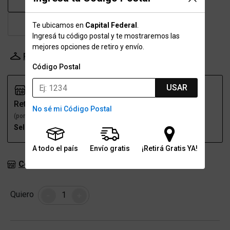
38
39
39.5
40
41
Te ubicamos en
Capital Federal
.
Ingresá tu código postal y te mostraremos las
mejores opciones de retiro y envío.
Probador Virtual
Tabla de talles
Código Postal
USAR
Retiro
Envío
No sé mi Código Postal
(por una sucursal)
(a domicilio)
Seleccioná talle
Seleccioná talle
A todo el país
Envío gratis
¡Retirá Gratis YA!
Consultar stock en sucursales
Cantidad
Quiero
-
+