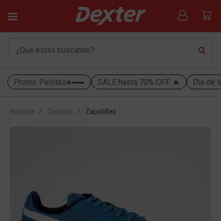
Promo Pelotas
SALE hasta 70% OFF 🔥
Día de l
Hombre
Calzado
Zapatillas