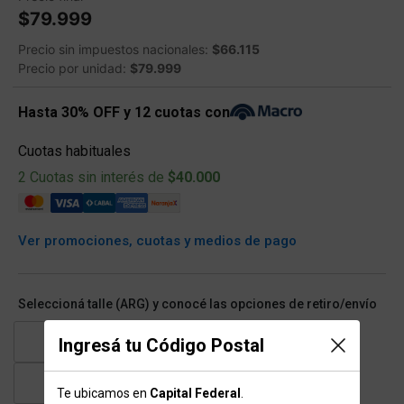
$79.999
Precio sin impuestos nacionales:
$66.115
Precio por unidad:
$79.999
Hasta 30% OFF y 12 cuotas con
Cuotas habituales
2 Cuotas sin interés de
$40.000
Ver promociones, cuotas y medios de pago
Seleccioná talle (ARG) y conocé las opciones de retiro/envío
41
42
43
44
Ingresá tu Código Postal
45
46
Te ubicamos en
Capital Federal
.