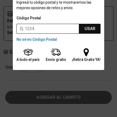
Ingresá tu código postal y te mostraremos las
mejores opciones de retiro y envío.
Código Postal
Retiro
Envío
(por una sucursal)
(a domicilio)
USAR
Seleccioná talle
Seleccioná talle
No sé mi Código Postal
Consultar stock en sucursales
A todo el país
Envío gratis
¡Retirá Gratis YA!
Cantidad
Quiero
-
+
AGREGAR AL CARRITO