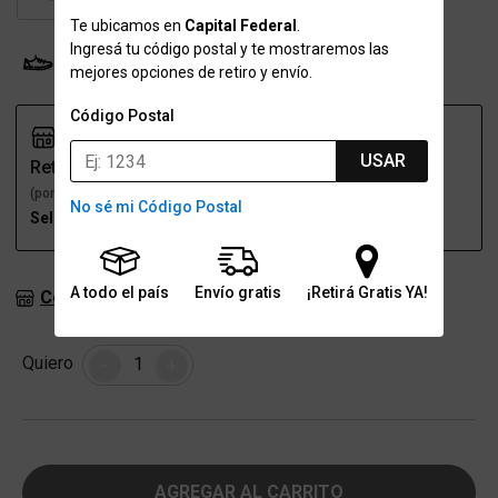
Te ubicamos en
Capital Federal
.
Ingresá tu código postal y te mostraremos las
Probador Virtual
Tabla de talles
mejores opciones de retiro y envío.
Código Postal
USAR
Retiro
Envío
(por una sucursal)
(a domicilio)
No sé mi Código Postal
Seleccioná talle
Seleccioná talle
A todo el país
Envío gratis
¡Retirá Gratis YA!
Consultar stock en sucursales
Cantidad
Quiero
-
+
AGREGAR AL CARRITO