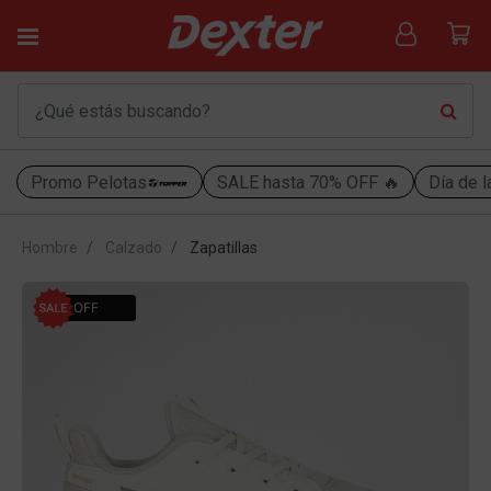
Promo Pelotas
SALE hasta 70% OFF 🔥
Día de l
Hombre
Calzado
Zapatillas
31% OFF