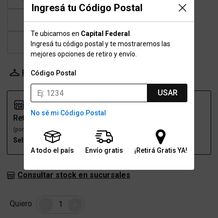
Ingresá tu Código Postal
42
43
43.5
44
Te ubicamos en
Capital Federal
.
45
45.5
46
47
Ingresá tu código postal y te mostraremos las
mejores opciones de retiro y envío.
Probador Virtual
Tabla de talles
Código Postal
USAR
No sé mi Código Postal
Retiro
Envío
(por una sucursal)
(a domicilio)
Seleccioná talle
Seleccioná talle
A todo el país
Envío gratis
¡Retirá Gratis YA!
Consultar stock en sucursales
Cantidad
Quiero
-
+