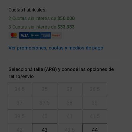
Cuotas habituales
2 Cuotas sin interés de
$50.000
3 Cuotas sin interés de
$33.333
Ver promociones, cuotas y medios de pago
Seleccioná talle (ARG) y conocé las opciones de
retiro/envío
34.5
35
36
36.5
37
37.5
38
39
39.5
40
41
41.5
42
43
43.5
44