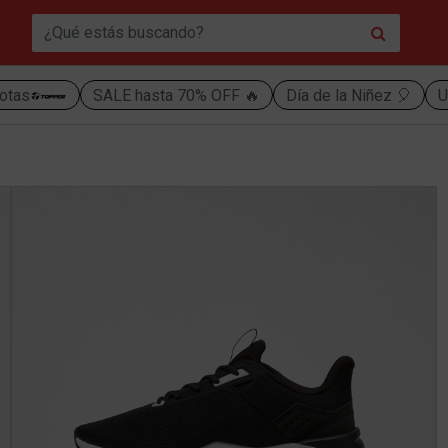
otas
SALE hasta 70% OFF 🔥
Día de la Niñez 🎈
U