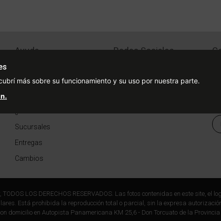
Ayuda
Redes Sociales
Ce
Condiciones de pago
Facebook
es
Preguntas Frecuentes
Instagram
cubrí más sobre su funcionamiento y su uso por nuestra parte.
¿Cómo comprar?
n.
¿Cómo medir tu talle?
Sucursales
Entregas
Cambios
r, TODOS LOS DERECHOS RESERVADOS. Las fotos contenidas en este site, el log
ares. Está prohibida la reproducción total o parcial, sin la expresa autorización
on domicilio en Autopista Panamericana KM 25,6 - Don Torcuato de la Provincia