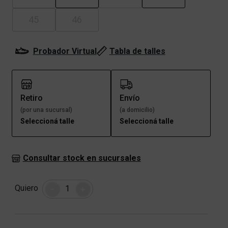
45
46
Probador Virtual
Tabla de talles
Retiro
Envío
(por una sucursal)
(a domicilio)
Seleccioná talle
Seleccioná talle
Consultar stock en sucursales
Cantidad
Quiero
-
+