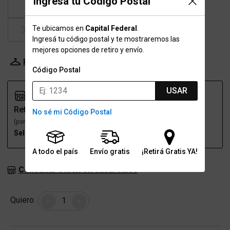
Ingresá tu Código Postal
37
37.5
38
39
Te ubicamos en
Capital Federal
.
39.5
40
41
41.5
Ingresá tu código postal y te mostraremos las
mejores opciones de retiro y envío.
Probador Virtual
Tabla de talles
Código Postal
USAR
Retiro
Envío
No sé mi Código Postal
(por una sucursal)
(a domicilio)
Seleccioná talle
Seleccioná talle
A todo el país
Envío gratis
¡Retirá Gratis YA!
Consultar stock en sucursales
Cantidad
Quiero
-
+