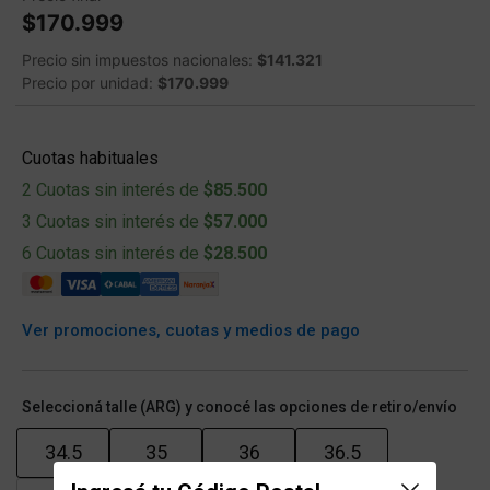
$170.999
Precio sin impuestos nacionales:
$141.321
Precio por unidad:
$170.999
Cuotas habituales
2 Cuotas sin interés de
$85.500
3 Cuotas sin interés de
$57.000
6 Cuotas sin interés de
$28.500
Ver promociones, cuotas y medios de pago
Seleccioná talle (ARG) y conocé las opciones de retiro/envío
34.5
35
36
36.5