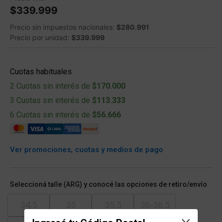
$339.999
Precio sin impuestos nacionales:
$280.991
Precio por unidad:
$339.999
Cuotas habituales
2 Cuotas sin interés de
$170.000
3 Cuotas sin interés de
$113.333
6 Cuotas sin interés de
$56.666
Ver promociones, cuotas y medios de pago
Seleccioná talle (ARG) y conocé las opciones de retiro/envío
34.5
35
35.5
36-36.5