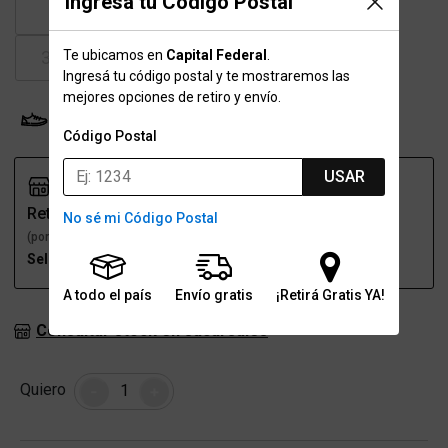
Ingresá tu Código Postal
37
37.5
38-38.5
39
Te ubicamos en
Capital Federal
.
39.5
40-40.5
41
41.5
Ingresá tu código postal y te mostraremos las
mejores opciones de retiro y envío.
Probador Virtual
Tabla de talles
Código Postal
USAR
Retiro
Envío
No sé mi Código Postal
(por una sucursal)
(a domicilio)
Seleccioná talle
Seleccioná talle
A todo el país
Envío gratis
¡Retirá Gratis YA!
Consultar stock en sucursales
Cantidad
Quiero
-
+