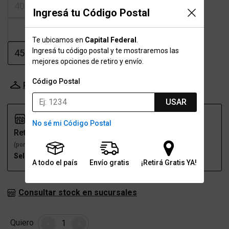
40-40.5
41
41.5
42-42.5
Ingresá tu Código Postal
43
43.5
44
44.5
Te ubicamos en
Capital Federal
.
Ingresá tu código postal y te mostraremos las
45-45.5
46
mejores opciones de retiro y envío.
Código Postal
Probador Virtual
Tabla de talles
USAR
No sé mi Código Postal
Retiro
Envío
(por una sucursal)
(a domicilio)
Seleccioná talle
Seleccioná talle
A todo el país
Envío gratis
¡Retirá Gratis YA!
Consultar stock en sucursales
Cantidad
Quiero
-
+