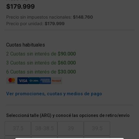
$179.999
Precio sin impuestos nacionales:
$148.760
Precio por unidad:
$179.999
Cuotas habituales
2 Cuotas sin interés de
$90.000
3 Cuotas sin interés de
$60.000
6 Cuotas sin interés de
$30.000
Ver promociones, cuotas y medios de pago
Seleccioná talle (ARG) y conocé las opciones de retiro/envío
37.5
38-38.5
39
39.5