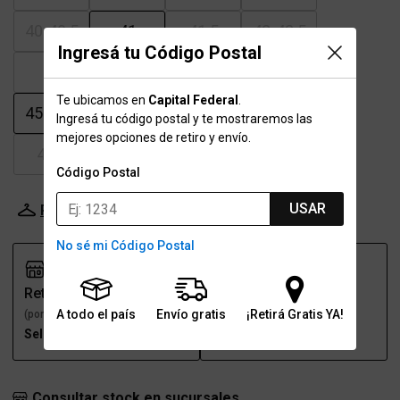
40-40.5
41
41.5
42-42.5
Ingresá tu Código Postal
43
43.5
44
44.5
Te ubicamos en
Capital Federal
.
45-45.5
46
46.5
47.5
Ingresá tu código postal y te mostraremos las
mejores opciones de retiro y envío.
48.5
49.5
50.5
51.5
Código Postal
USAR
Probador Virtual
Tabla de talles
No sé mi Código Postal
Retiro
Envío
A todo el país
Envío gratis
¡Retirá Gratis YA!
(por una sucursal)
(a domicilio)
Seleccioná talle
Seleccioná talle
Consultar stock en sucursales