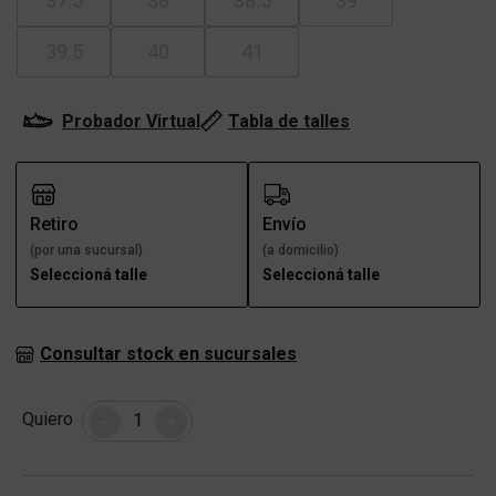
37.5
38
38.5
39
39.5
40
41
Probador Virtual
Tabla de talles
Retiro
Envío
(por una sucursal)
(a domicilio)
Seleccioná talle
Seleccioná talle
Consultar stock en sucursales
Cantidad
Quiero
-
+