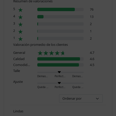
Resumen de valoraciones
5
76
4
13
3
2
2
1
1
2
Valoración promedio de los clientes
General
4.7
Calidad
4.6
Comodidad
4.5
Talle
Demasiado pequeño
Perfecto
Demasiado grande
Ajuste
Queda ajustado
Perfecto
Queda holgado
Lindas