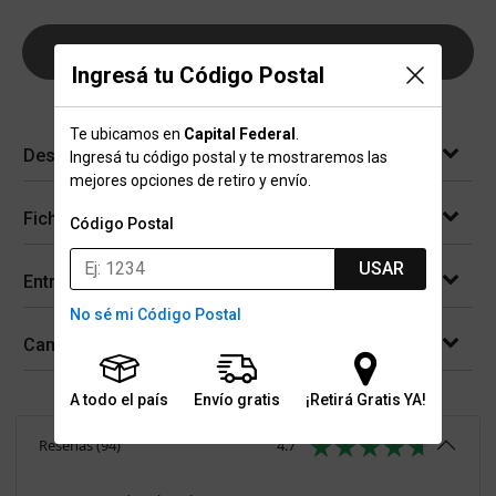
AGREGAR AL CARRITO
Ingresá tu Código Postal
Te ubicamos en
Capital Federal
.
Descripción
Ingresá tu código postal y te mostraremos las
mejores opciones de retiro y envío.
Ficha técnica
Código Postal
USAR
Entregas
No sé mi Código Postal
Cambios y devoluciones
A todo el país
Envío gratis
¡Retirá Gratis YA!
Reseñas
(
94
)
4.7