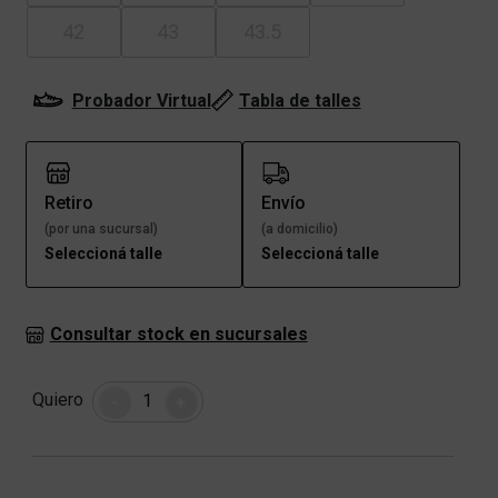
42
43
43.5
Probador Virtual
Tabla de talles
Retiro
Envío
(por una sucursal)
(a domicilio)
Seleccioná talle
Seleccioná talle
Consultar stock en sucursales
Cantidad
Quiero
-
+