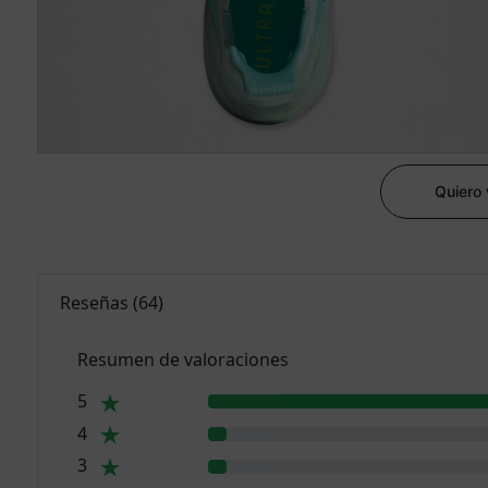
Quiero
Reseñas
(
64
)
Resumen de valoraciones
5
4
3