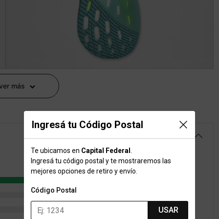
 ver más
Ingresá tu Código Postal
4.8
Te ubicamos en
Capital Federal
.
Ingresá tu código postal y te mostraremos las
mejores opciones de retiro y envío.
58
Código Postal
2
2
USAR