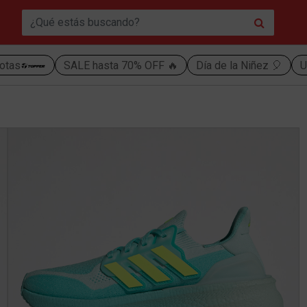
otas
SALE hasta 70% OFF 🔥
Día de la Niñez 🎈
U