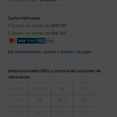
Cuotas habituales
2 Cuotas sin interés de
$69.500
3 Cuotas sin interés de
$46.333
Ver promociones, cuotas y medios de pago
Seleccioná talle (ARG) y conocé las opciones de
retiro/envío
34.5
35.5
36
36.5
37.5
38
38.5
39
39.5
40
41
41.5