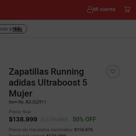
Mi cuenta
nite a
Zapatillas Running
adidas Ultraboost 5
Mujer
Item No.
ADJQ2911
Precio final
Price reduced from
to
$138.999
$279.999
50% OFF
Precio sin impuestos nacionales:
$114.875
Precio por unidad:
$138.999