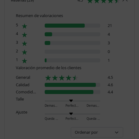
Resumen de valoraciones
5
21
4
4
3
3
2
0
1
1
Valoración promedio de los clientes
General
4.5
Calidad
4.6
Comodidad
4.4
Talle
Demasiado pequeño
Perfecto
Demasiado grande
Ajuste
Queda ajustado
Perfecto
Queda holgado