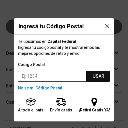
Ingresá tu Código Postal
AGREGAR AL CARRITO
Te ubicamos en
Capital Federal
.
Ingresá tu código postal y te mostraremos las
Descripción
mejores opciones de retiro y envío.
Código Postal
Ficha técnica
USAR
Entregas
No sé mi Código Postal
Cambios y devoluciones
A todo el país
Envío gratis
¡Retirá Gratis YA!
Reseñas
(
29
)
4.5