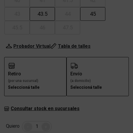
40
41
41.5
42
43
43.5
44
45
45.5
46
47.5
Probador Virtual
Tabla de talles
Retiro
Envío
(por una sucursal)
(a domicilio)
Seleccioná talle
Seleccioná talle
Consultar stock en sucursales
Cantidad
Quiero
-
+