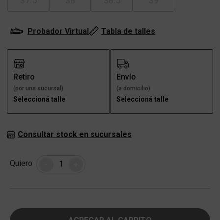
37.5
38
38.5
39
Probador Virtual
Tabla de talles
Retiro
Envío
(por una sucursal)
(a domicilio)
Seleccioná talle
Seleccioná talle
Consultar stock en sucursales
Cantidad
Quiero
-
+