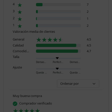
4
7
3
2
2
1
1
2
Valoración media de clientes
General
4.5
Calidad
4.5
Comodidad
4.7
Talla
Demasiado pequeño
Perfecto
Demasiado grande
Ajuste
Queda ajustado
Perfecto
Queda holgado
Muy buena compra
Comprador verificado