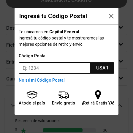
AGREGAR AL CARRITO
Ingresá tu Código Postal
Descripción
Te ubicamos en
Capital Federal
.
Ingresá tu código postal y te mostraremos las
mejores opciones de retiro y envío.
Ficha técnica
Código Postal
Entregas
USAR
Cambios y devoluciones
No sé mi Código Postal
A todo el país
Envío gratis
¡Retirá Gratis YA!
Reseñas
(
48
)
4.5
Resumen de valoraciones
5
36