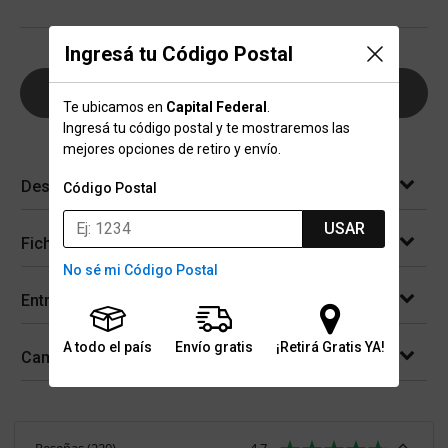
Ingresá tu Código Postal
AGREGAR AL CARRITO
Te ubicamos en
Capital Federal
.
Ingresá tu código postal y te mostraremos las
mejores opciones de retiro y envío.
Descripción
Código Postal
USAR
Ficha técnica
No sé mi Código Postal
Entregas
A todo el país
Envío gratis
¡Retirá Gratis YA!
Cambios y devoluciones
Reseñas
(
220
)
4.7