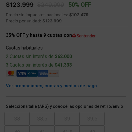
Price reduced from
to
$123.999
$249.999
50% OFF
Precio sin impuestos nacionales:
$102.479
Precio por unidad:
$123.999
35% OFF y hasta 9 cuotas con
Cuotas habituales
2 Cuotas sin interés de
$62.000
3 Cuotas sin interés de
$41.333
Ver promociones, cuotas y medios de pago
Seleccioná talle (ARG) y conocé las opciones de retiro/envío
38
38.5
39
39.5