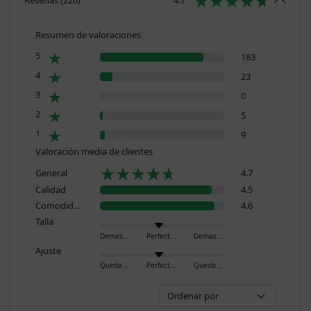
Resumen de valoraciones
5
183
4
23
3
0
2
5
1
9
Valoración media de clientes
General
4.7
Calidad
4.5
Comodidad
4.6
Talla
Demasiado pequeño
Perfecto
Demasiado grande
Ajuste
Queda ajustado
Perfecto
Queda holgado