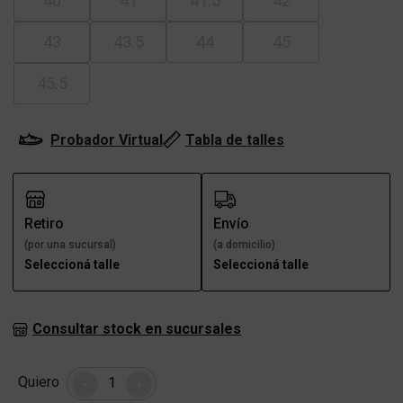
40
41
41.5
42
43
43.5
44
45
45.5
Probador Virtual
Tabla de talles
Retiro
Envío
(por una sucursal)
(a domicilio)
Seleccioná talle
Seleccioná talle
Consultar stock en sucursales
Cantidad
Quiero
-
+