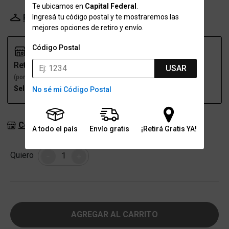
Te ubicamos en
Capital Federal
.
Ingresá tu código postal y te mostraremos las
Probador Virtual
Tabla de talles
mejores opciones de retiro y envío.
Código Postal
Retiro
Envío
USAR
(por una sucursal)
(a domicilio)
Seleccioná talle
Seleccioná talle
No sé mi Código Postal
Consultar stock en sucursales
A todo el país
Envío gratis
¡Retirá Gratis YA!
Cantidad
Quiero
-
+
AGREGAR AL CARRITO