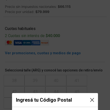
Precio sin impuestos nacionales:
$66.115
Precio por unidad:
$79.999
Cuotas habituales
2 Cuotas sin interés de
$40.000
Ver promociones, cuotas y medios de pago
Seleccioná talle (ARG) y conocé las opciones de retiro/envío
38
39
40
41
42
43
44
45
Ingresá tu Código Postal
46