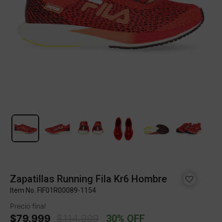
Zapatillas Running Fila Kr6 Hombre
Item No.
FIF01R00089-1154
Precio final
Price reduced from
to
$79.999
$114.999
30% OFF