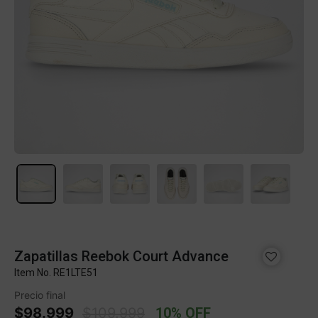
Zapatillas Reebok Court Advance
Item No.
RE1LTE51
Precio final
Price reduced from
to
$98.999
$109.999
10% OFF