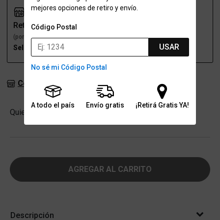
mejores opciones de retiro y envío.
Retiro
Envío
Código Postal
(por una sucursal)
(a domicilio)
USAR
Seleccioná talle
Seleccioná talle
No sé mi Código Postal
Consultar stock en sucursales
A todo el país
Envío gratis
¡Retirá Gratis YA!
Cantidad
Quiero
-
+
AGREGAR AL CARRITO
Descripción