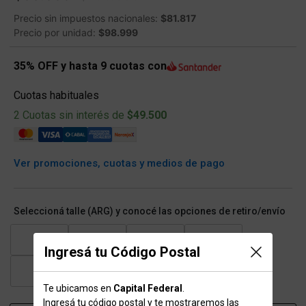
Precio sin impuestos nacionales:
$81.817
Precio por unidad:
$98.999
35% OFF y hasta 9 cuotas con
Cuotas habituales
2 Cuotas sin interés de
$49.500
Ver promociones, cuotas y medios de pago
Seleccioná talle (ARG) y conocé las opciones de retiro/envío
35
36.5
37
38
Ingresá tu Código Postal
39
40
41
Te ubicamos en
Capital Federal
.
Ingresá tu código postal y te mostraremos las