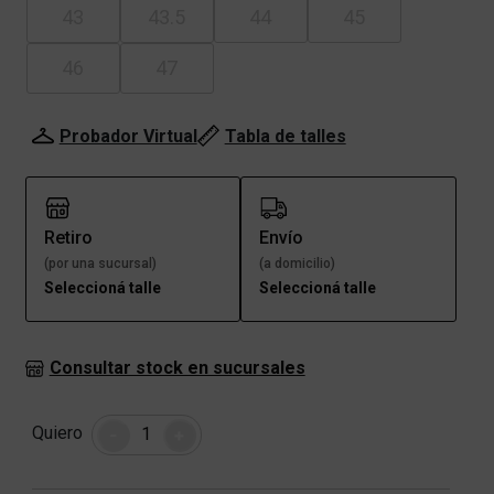
43
43.5
44
45
46
47
Probador Virtual
Tabla de talles
Retiro
Envío
(por una sucursal)
(a domicilio)
Seleccioná talle
Seleccioná talle
Consultar stock en sucursales
Cantidad
Quiero
-
+