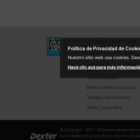
Institucional
Quiénes Somos
Política de Privacidad de Cooki
Nuestro sitio web usa cookies. Des
Políticas de Privacidad
Hacé clic acá para más informació
Términos y Condiciones
Sustentabilidad
Defensa del Consumidor
Trabajá con Nosotros
Venta Corporativa
© Copyright - 2017 - 2026 www.dexter.com.a
www.dexter.com.ar y/o de sus respectivos titul