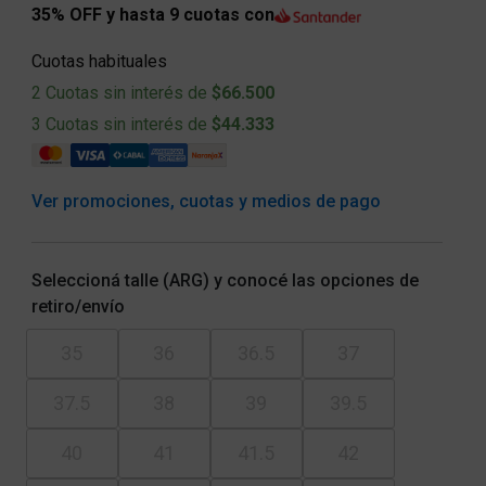
35% OFF y hasta 9 cuotas con
Cuotas habituales
2 Cuotas sin interés de
$66.500
3 Cuotas sin interés de
$44.333
Ver promociones, cuotas y medios de pago
Seleccioná talle (ARG) y conocé las opciones de
retiro/envío
35
36
36.5
37
37.5
38
39
39.5
40
41
41.5
42