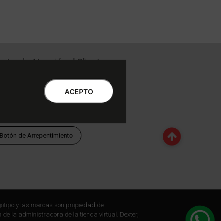
ntro de Atención al Cliente
Libro de quejas Online
WhatsApp | Lu a Vi 9 a 20 | Sa 9 a 17
ACEPTO
0810-888-3398 | Lu a Vi 9 a 18 | Sa 9 a 17
Botón de Arrepentimiento
otipo y las marcas son propiedad de
 de la administradora de la tienda virtual. Dexter,