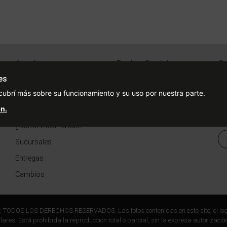
Ayuda
Redes Sociales
Ce
Condiciones de pago
Facebook
es
cubrí más sobre su funcionamiento y su uso por nuestra parte.
Preguntas Frecuentes
Instagram
n.
¿Cómo comprar?
¿Cómo medir tu talle?
Sucursales
Entregas
Cambios
r, TODOS LOS DERECHOS RESERVADOS. Las fotos contenidas en este site, el log
ares. Está prohibida la reproducción total o parcial, sin la expresa autorización