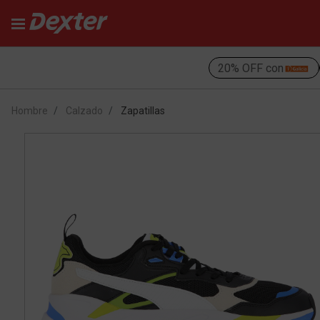
20% OFF con
Hombre
Calzado
Zapatillas