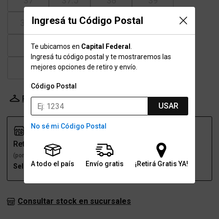
37
37.5
38
39
Ingresá tu Código Postal
39.5
40
41
41.5
42
43
43.5
44
Te ubicamos en
Capital Federal
.
Ingresá tu código postal y te mostraremos las
45
46
47
mejores opciones de retiro y envío.
Código Postal
Probador Virtual
Tabla de talles
USAR
No sé mi Código Postal
Retiro
Envío
(por una sucursal)
(a domicilio)
A todo el país
Envío gratis
¡Retirá Gratis YA!
Seleccioná talle
Seleccioná talle
Consultar stock en sucursales