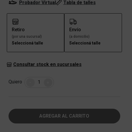
Probador Virtual
Tabla de talles
Retiro
Envío
(por una sucursal)
(a domicilio)
Seleccioná talle
Seleccioná talle
Consultar stock en sucursales
Cantidad
Quiero
-
+
AGREGAR AL CARRITO