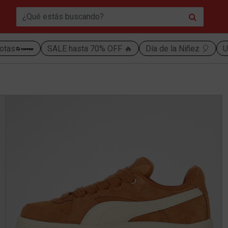
otas
SALE hasta 70% OFF 🔥
Día de la Niñez 🎈
U