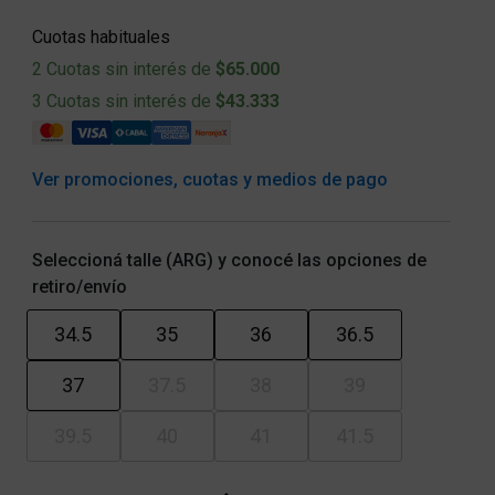
Cuotas habituales
2 Cuotas sin interés de
$65.000
3 Cuotas sin interés de
$43.333
Ver promociones, cuotas y medios de pago
Seleccioná talle (ARG) y conocé las opciones de
retiro/envío
34.5
35
36
36.5
37
37.5
38
39
39.5
40
41
41.5