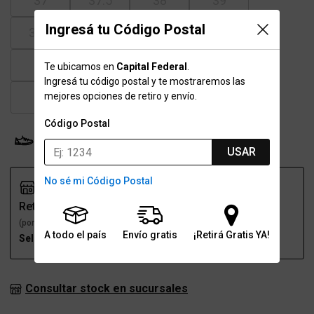
37
37.5
38
39
Ingresá tu Código Postal
39.5
40
41
41.5
42
43
43.5
44
Te ubicamos en
Capital Federal
.
Ingresá tu código postal y te mostraremos las
45
46
47
mejores opciones de retiro y envío.
Código Postal
Probador Virtual
Tabla de talles
USAR
No sé mi Código Postal
Retiro
Envío
(por una sucursal)
(a domicilio)
A todo el país
Envío gratis
¡Retirá Gratis YA!
Seleccioná talle
Seleccioná talle
Consultar stock en sucursales