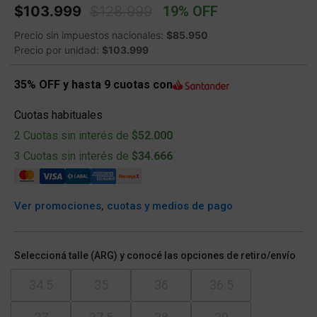
Price reduced from
to
$103.999
$128.999
19% OFF
Precio sin impuestos nacionales:
$85.950
Precio por unidad:
$103.999
35% OFF y hasta 9 cuotas con
Cuotas habituales
2 Cuotas sin interés de
$52.000
3 Cuotas sin interés de
$34.666
Ver promociones, cuotas y medios de pago
Seleccioná talle (ARG) y conocé las opciones de retiro/envío
34.5
35
36
36.5