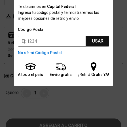
Te ubicamos en
Capital Federal
.
Ingresá tu código postal y te mostraremos las
Probador Virtual
Tabla de talles
mejores opciones de retiro y envío.
Código Postal
USAR
Retiro
Envío
(por una sucursal)
(a domicilio)
No sé mi Código Postal
Seleccioná talle
Seleccioná talle
A todo el país
Envío gratis
¡Retirá Gratis YA!
Consultar stock en sucursales
Cantidad
Quiero
-
+
AGREGAR AL CARRITO