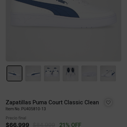
Zapatillas Puma Court Classic Clean
Item No.
PU405810-13
Precio final
Price reduced from
to
$66.999
$84.999
21% OFF