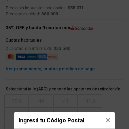
Precio sin impuestos nacionales:
$55.371
Precio por unidad:
$66.999
35% OFF y hasta 9 cuotas con
Cuotas habituales
2 Cuotas sin interés de
$33.500
Ver promociones, cuotas y medios de pago
Seleccioná talle (ARG) y conocé las opciones de retiro/envío
39.5
40
41
41.5
42
43
43.5
44
Ingresá tu Código Postal
45