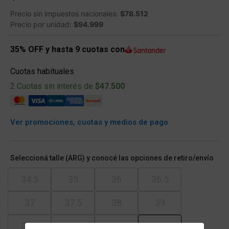
Precio sin impuestos nacionales:
$78.512
Precio por unidad:
$94.999
35% OFF y hasta 9 cuotas con
Cuotas habituales
2 Cuotas sin interés de
$47.500
Ver promociones, cuotas y medios de pago
Seleccioná talle (ARG) y conocé las opciones de retiro/envío
34.5
35
36
36.5
37
37.5
38
39
39.5
40
41
41.5