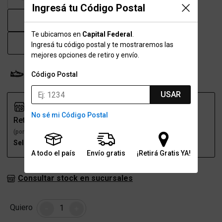
Ingresá tu Código Postal
42
43
43.5
44
Te ubicamos en
Capital Federal
.
45
46
47
Ingresá tu código postal y te mostraremos las
mejores opciones de retiro y envío.
Probador Virtual
Tabla de talles
Código Postal
USAR
No sé mi Código Postal
Retiro
Envío
(por una sucursal)
(a domicilio)
Seleccioná talle
Seleccioná talle
A todo el país
Envío gratis
¡Retirá Gratis YA!
Consultar stock en sucursales
Cantidad
Quiero
-
+