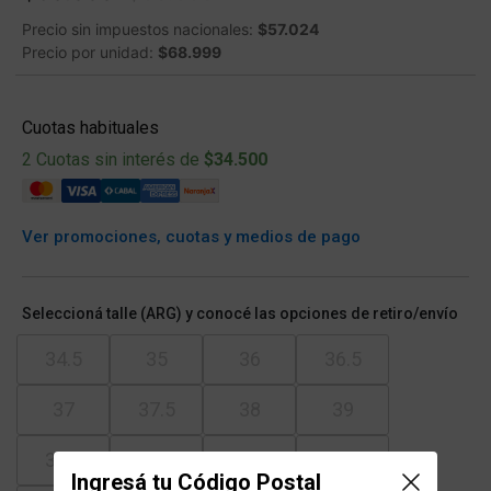
Precio sin impuestos nacionales:
$57.024
Precio por unidad:
$68.999
Cuotas habituales
2 Cuotas sin interés de
$34.500
Ver promociones, cuotas y medios de pago
Seleccioná talle (ARG) y conocé las opciones de retiro/envío
34.5
35
36
36.5
37
37.5
38
39
39.5
40
41
41.5
Ingresá tu Código Postal