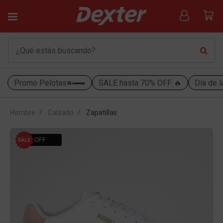
Promo Pelotas
SALE hasta 70% OFF 🔥
Día de l
Hombre
Calzado
Zapatillas
30% OFF