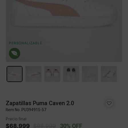
PERSONALIZABLE
Zapatillas Puma Caven 2.0
Item No.
PU394915-57
Precio final
Price reduced from
to
$68.999
$98.999
30% OFF