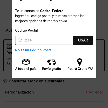
42
43
43.5
44
Te ubicamos en
Capital Federal
.
45
46
47
Ingresá tu código postal y te mostraremos las
mejores opciones de retiro y envío.
Probador Virtual
Tabla de talles
Código Postal
USAR
No sé mi Código Postal
Retiro
Envío
(por una sucursal)
(a domicilio)
Seleccioná talle
Seleccioná talle
A todo el país
Envío gratis
¡Retirá Gratis YA!
Consultar stock en sucursales
Personalización
+ Agregar