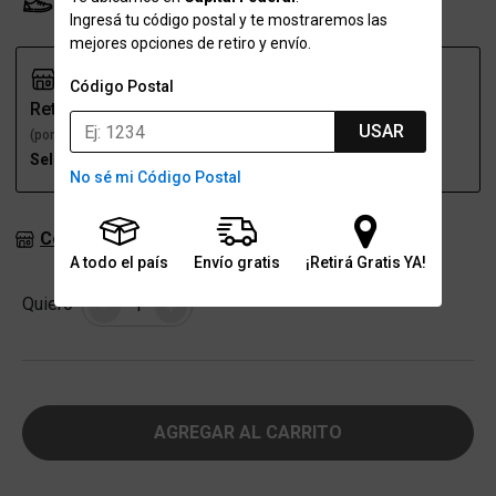
Probador Virtual
Tabla de talles
Ingresá tu código postal y te mostraremos las
mejores opciones de retiro y envío.
Código Postal
Retiro
Envío
USAR
(por una sucursal)
(a domicilio)
Seleccioná talle
Seleccioná talle
No sé mi Código Postal
Consultar stock en sucursales
A todo el país
Envío gratis
¡Retirá Gratis YA!
Cantidad
Quiero
-
+
AGREGAR AL CARRITO