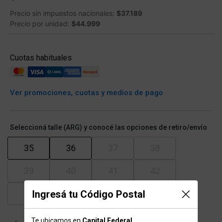
Precio sin impuestos nacionales:
$37.189
Precio por unidad:
$44.999
Cuotas habituales
Ver promociones, cuotas y medios de pago
Seleccioná talle (ARG) y conocé las opciones de retiro/envío
35
36
37
38
39
40
41
42
43
44
45
Ingresá tu Código Postal
Te ubicamos en
Capital Federal
.