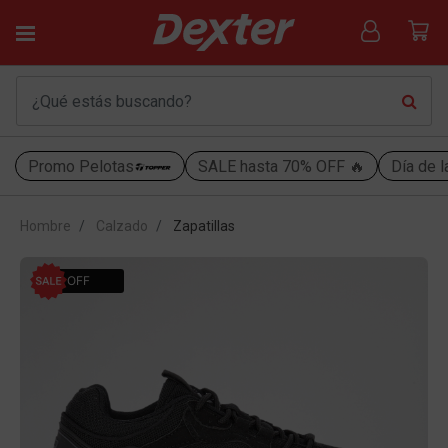
Promo Pelotas
SALE hasta 70% OFF 🔥
Día de l
Hombre
Calzado
Zapatillas
55% OFF