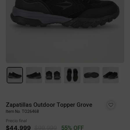
Zapatillas Outdoor Topper Grove
Item No.
TO26468
Precio final
Price reduced from
to
$44.999
$99.999
55% OFF