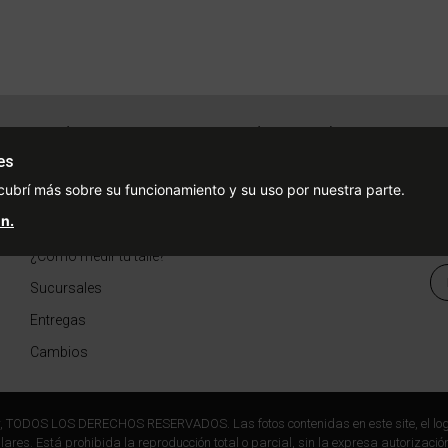
Ayuda
Redes Sociales
Ce
Condiciones de pago
Facebook
es
cubrí más sobre su funcionamiento y su uso por nuestra parte.
Preguntas Frecuentes
Instagram
n.
¿Cómo comprar?
¿Cómo medir tu talle?
Sucursales
Entregas
Cambios
r, TODOS LOS DERECHOS RESERVADOS. Las fotos contenidas en este site, el log
ares. Está prohibida la reproducción total o parcial, sin la expresa autorización