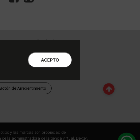
ntro de Atención al Cliente
Libro de quejas Online
ACEPTO
WhatsApp | Lu a Vi 9 a 20 | Sa 9 a 17
0810-888-3398 | Lu a Vi 9 a 18 | Sa 9 a 17
Botón de Arrepentimiento
otipo y las marcas son propiedad de
 de la administradora de la tienda virtual. Dexter,