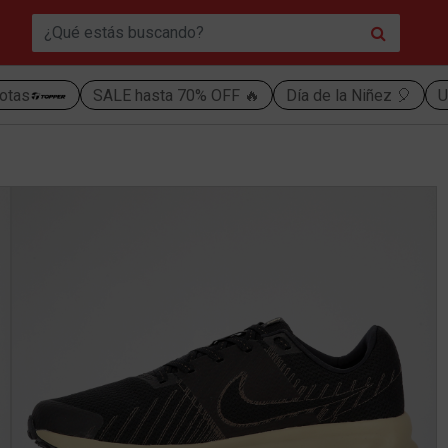
otas
SALE hasta 70% OFF 🔥
Día de la Niñez 🎈
U