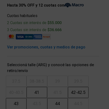
Hasta 30% OFF y 12 cuotas con
Cuotas habituales
2 Cuotas sin interés de
$55.000
3 Cuotas sin interés de
$36.666
Ver promociones, cuotas y medios de pago
Seleccioná talle (ARG) y conocé las opciones de
retiro/envío
37.5
38-38.5
39
39.5
40-40.5
41
41.5
42-42.5
43
43.5
44
44.5