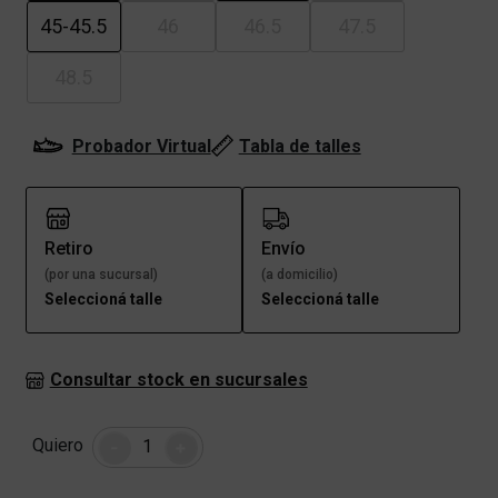
45-45.5
46
46.5
47.5
48.5
Probador Virtual
Tabla de talles
Retiro
Envío
(por una sucursal)
(a domicilio)
Seleccioná talle
Seleccioná talle
Consultar stock en sucursales
Cantidad
Quiero
-
+