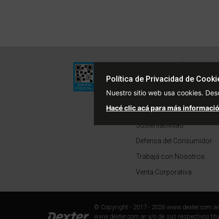
Institucional
Quiénes Somos
Política de Privacidad de Cooki
Nuestro sitio web usa cookies. Des
Políticas de Privacidad
Hacé clic acá para más informació
Términos y Condiciones
Sustentabilidad
Defensa del Consumidor
Trabajá con Nosotros
Venta Corporativa
© Copyright - 2017 - 2026 www.dexter.com.a
www.dexter.com.ar y/o de sus respectivos titul