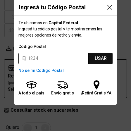
37
37.5
38-38.5
39
Ingresá tu Código Postal
39.5
40-40.5
41
41.5
Te ubicamos en
Capital Federal
.
Ingresá tu código postal y te mostraremos las
42-42.5
43
43.5
mejores opciones de retiro y envío.
Código Postal
Probador Virtual
Tabla de talles
USAR
No sé mi Código Postal
Retiro
Envío
(por una sucursal)
(a domicilio)
Seleccioná talle
Seleccioná talle
A todo el país
Envío gratis
¡Retirá Gratis YA!
Consultar stock en sucursales
Cantidad
Quiero
-
+