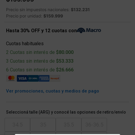
Precio sin impuestos nacionales:
$132.231
Precio por unidad:
$159.999
Hasta 30% OFF y 12 cuotas con
Cuotas habituales
2 Cuotas sin interés de
$80.000
3 Cuotas sin interés de
$53.333
6 Cuotas sin interés de
$26.666
Ver promociones, cuotas y medios de pago
Seleccioná talle (ARG) y conocé las opciones de retiro/envío
34.5
35
35.5
36-36.5