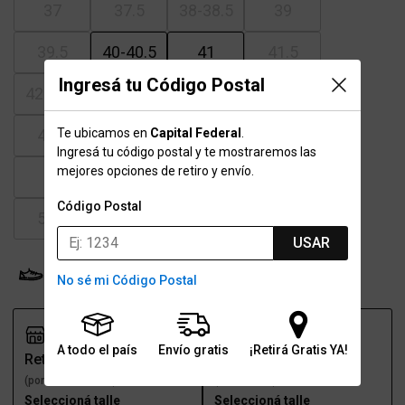
37
37.5
38-38.5
39
39.5
40-40.5
41
41.5
Ingresá tu Código Postal
42-42.5
43
43.5
44
Te ubicamos en
Capital Federal
.
44.5
45-45.5
46
46.5
Ingresá tu código postal y te mostraremos las
mejores opciones de retiro y envío.
47
47.5
48.5
49.5
Código Postal
50.5
51.5
USAR
Probador Virtual
Tabla de talles
No sé mi Código Postal
A todo el país
Envío gratis
¡Retirá Gratis YA!
Retiro
Envío
(por una sucursal)
(a domicilio)
Seleccioná talle
Seleccioná talle