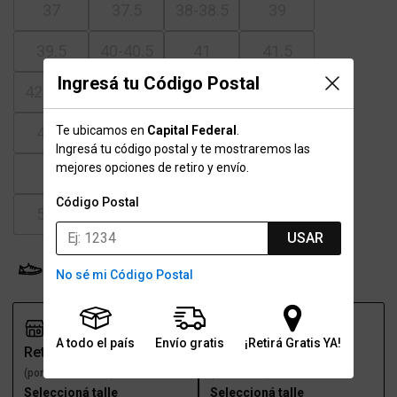
37
37.5
38-38.5
39
39.5
40-40.5
41
41.5
Ingresá tu Código Postal
42-42.5
43
43.5
44
Te ubicamos en
Capital Federal
.
44.5
45-45.5
46
46.5
Ingresá tu código postal y te mostraremos las
mejores opciones de retiro y envío.
47
47.5
48.5
49.5
Código Postal
50.5
51.5
USAR
Probador Virtual
Tabla de talles
No sé mi Código Postal
A todo el país
Envío gratis
¡Retirá Gratis YA!
Retiro
Envío
(por una sucursal)
(a domicilio)
Seleccioná talle
Seleccioná talle