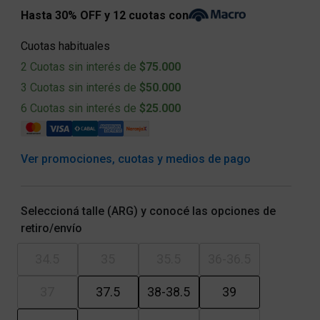
Hasta 30% OFF y 12 cuotas con
Cuotas habituales
2 Cuotas sin interés de
$75.000
3 Cuotas sin interés de
$50.000
6 Cuotas sin interés de
$25.000
Ver promociones, cuotas y medios de pago
Seleccioná talle (ARG) y conocé las opciones de
retiro/envío
34.5
35
35.5
36-36.5
37
37.5
38-38.5
39