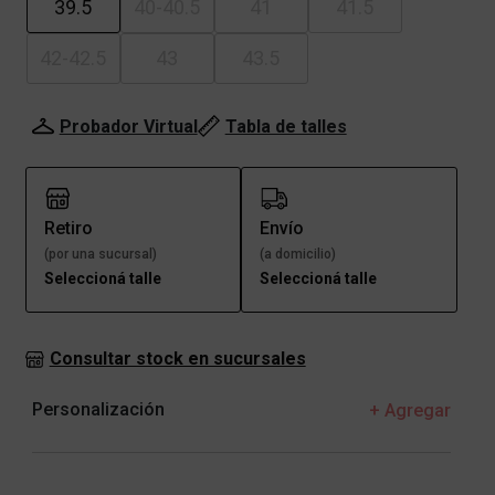
39.5
40-40.5
41
41.5
42-42.5
43
43.5
Probador Virtual
Tabla de talles
Retiro
Envío
(por una sucursal)
(a domicilio)
Seleccioná talle
Seleccioná talle
Consultar stock en sucursales
Personalización
+ Agregar