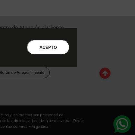
ntro de Atención al Cliente
Libro de quejas Online
WhatsApp | Lu a Vi 9 a 20 | Sa 9 a 17
ACEPTO
0810-888-3398 | Lu a Vi 9 a 18 | Sa 9 a 17
Botón de Arrepentimiento
otipo y las marcas son propiedad de
 de la administradora de la tienda virtual. Dexter,
 de Buenos Aires – Argentina.