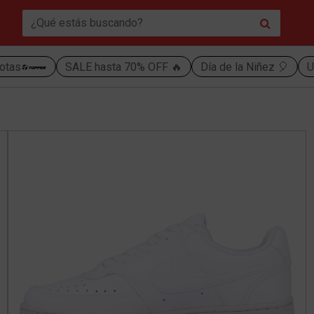
otas
SALE hasta 70% OFF 🔥
Día de la Niñez 🎈
U