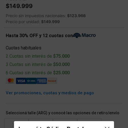
$149.999
Precio sin impuestos nacionales:
$123.966
Precio por unidad:
$149.999
Hasta 30% OFF y 12 cuotas con
Cuotas habituales
2 Cuotas sin interés de
$75.000
3 Cuotas sin interés de
$50.000
6 Cuotas sin interés de
$25.000
Ver promociones, cuotas y medios de pago
Seleccioná talle (ARG) y conocé las opciones de retiro/envío
37.5
38-38.5
39
39.5