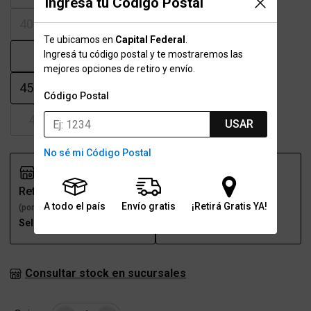
Ingresá tu Código Postal
40-40.5
41
41.5
42-42.5
Te ubicamos en
Capital Federal
.
43
43.5
44
44.5
Ingresá tu código postal y te mostraremos las
mejores opciones de retiro y envío.
45-45.5
46
46.5
47.5
Código Postal
48.5
USAR
No sé mi Código Postal
Retiro
Envío
A todo el país
Envío gratis
¡Retirá Gratis YA!
(por una sucursal)
(a domicilio)
Seleccioná talle
Seleccioná talle
Consultar stock en sucursales