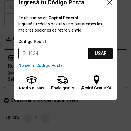
Ingresá tu Código Postal
42-42.5
43
43.5
44
Te ubicamos en
Capital Federal
.
44.5
45-45.5
46.5
Ingresá tu código postal y te mostraremos las
mejores opciones de retiro y envío.
Probador Virtual
Tabla de talles
Código Postal
USAR
No sé mi Código Postal
Retiro
Envío
(por una sucursal)
(a domicilio)
Seleccioná talle
Seleccioná talle
A todo el país
Envío gratis
¡Retirá Gratis YA!
Consultar stock en sucursales
Cantidad
Quiero
-
+