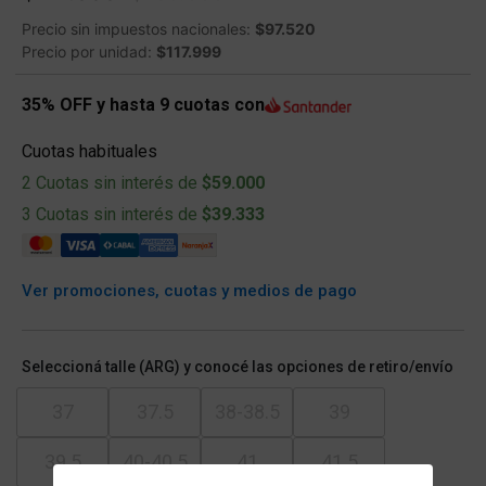
Precio sin impuestos nacionales:
$97.520
Precio por unidad:
$117.999
35% OFF y hasta 9 cuotas con
Cuotas habituales
2 Cuotas sin interés de
$59.000
3 Cuotas sin interés de
$39.333
Ver promociones, cuotas y medios de pago
Seleccioná talle (ARG) y conocé las opciones de retiro/envío
37
37.5
38-38.5
39
39.5
40-40.5
41
41.5