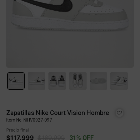
Zapatillas Nike Court Vision Hombre
Item No.
NIHV0927-097
Precio final
Price reduced from
to
$117.999
$169.999
31% OFF