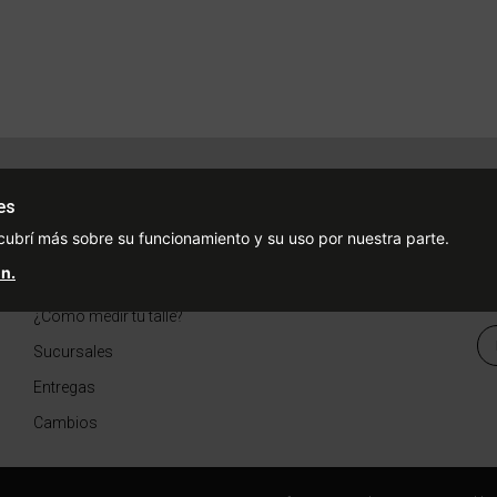
Ayuda
Redes Sociales
Ce
es
Condiciones de pago
Facebook
cubrí más sobre su funcionamiento y su uso por nuestra parte.
Preguntas Frecuentes
Instagram
n.
¿Cómo comprar?
¿Cómo medir tu talle?
Sucursales
Entregas
Cambios