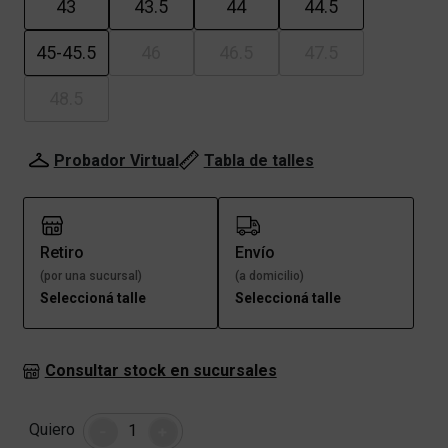
43
43.5
44
44.5
45-45.5
46
46.5
47.5
48.5
Probador Virtual
Tabla de talles
Retiro
Envío
(por una sucursal)
(a domicilio)
Seleccioná talle
Seleccioná talle
Consultar stock en sucursales
Cantidad
Quiero
-
+