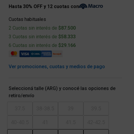
Hasta 30% OFF y 12 cuotas con
Cuotas habituales
2 Cuotas sin interés de
$87.500
3 Cuotas sin interés de
$58.333
6 Cuotas sin interés de
$29.166
Ver promociones, cuotas y medios de pago
Seleccioná talle (ARG) y conocé las opciones de
retiro/envío
37.5
38-38.5
39
39.5
40-40.5
41
41.5
42-42.5