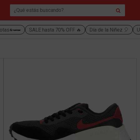
otas
SALE hasta 70% OFF 🔥
Día de la Niñez 🎈
U