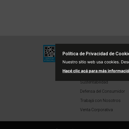
Institucional
Política de Privacidad de Cooki
Quiénes Somos
Nuestro sitio web usa cookies. Des
Políticas de Privacidad
Hacé clic acá para más informació
Términos y Condiciones
Sustentabilidad
Defensa del Consumidor
Trabajá con Nosotros
Venta Corporativa