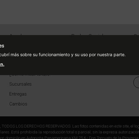
Ayuda
Redes Sociales
Ce
Condiciones de pago
Facebook
es
Preguntas Frecuentes
Instagram
cubrí más sobre su funcionamiento y su uso por nuestra parte.
n.
¿Cómo comprar?
¿Cómo medir tu talle?
Sucursales
Entregas
Cambios
r, TODOS LOS DERECHOS RESERVADOS. Las fotos contenidas en este site, el log
ares. Está prohibida la reproducción total o parcial, sin la expresa autorización
on domicilio en Autopista Panamericana KM 25,6 - Don Torcuato de la Provincia