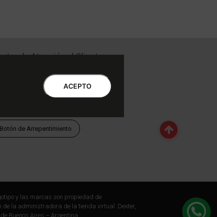
ntro de Atención al Cliente
Libro de quejas Online
WhatsApp | Lu a Vi 9 a 20 | Sa 9 a 17
ACEPTO
0810-888-3398 | Lu a Vi 9 a 18 | Sa 9 a 17
Botón de Arrepentimiento
otipo y las marcas son propiedad de
 de la administradora de la tienda virtual. Dexter,
 de Buenos Aires – Argentina.