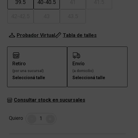
39.5
40-40.5
41
41.5
42-42.5
43
43.5
Probador Virtual
Tabla de talles
Retiro
Envío
(por una sucursal)
(a domicilio)
Seleccioná talle
Seleccioná talle
Consultar stock en sucursales
Cantidad
Quiero
-
+