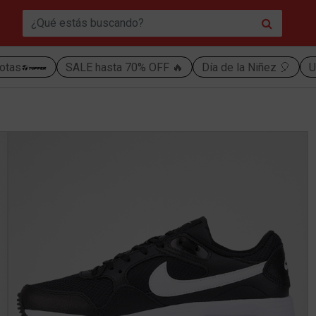
otas
SALE hasta 70% OFF 🔥
Día de la Niñez 🎈
U